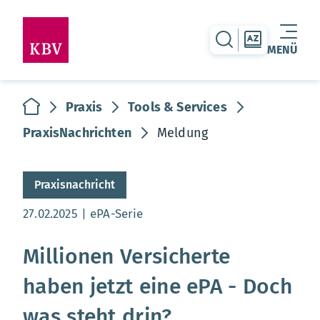
zur Suche-Seite
zur Themen
MENÜ
Warenkorb leer
zur Startseite
Praxis
Tools & Services
PraxisNachrichten
Meldung
Praxisnachricht
Aktualisierungsdatum:
27.02.2025
ePA-Serie
Millionen Versicherte
haben jetzt eine ePA - Doch
was steht drin?